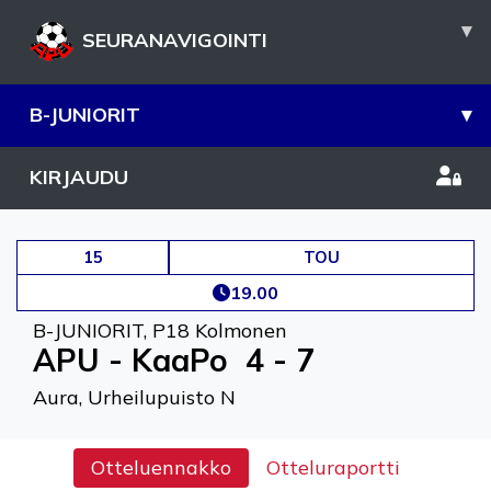
▾
SEURANAVIGOINTI
B-JUNIORIT
▾
KIRJAUDU
15
TOU
19.00
B-JUNIORIT
,
P18 Kolmonen
APU - KaaPo
4 - 7
Aura, Urheilupuisto N
Otteluennakko
Otteluraportti