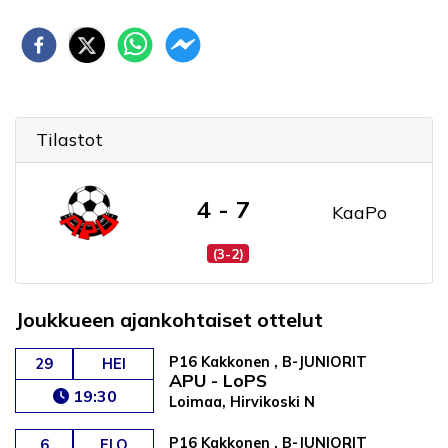
Tilastot
4 - 7
KaaPo
(3-2)
Joukkueen ajankohtaiset ottelut
P16 Kakkonen , B-JUNIORIT
29
HEI
APU - LoPS
19:30
Loimaa, Hirvikoski N
P16 Kakkonen , B-JUNIORIT
6
ELO